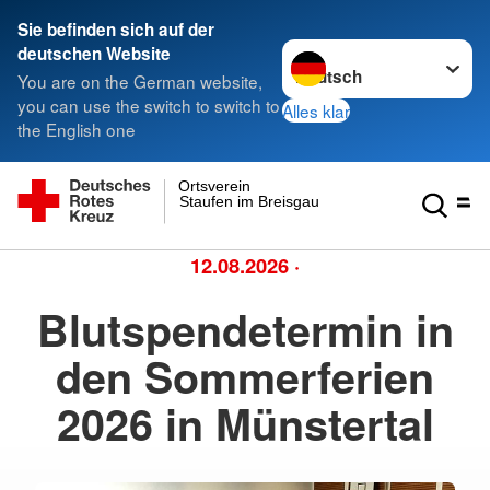
Sie befinden sich auf der
Sprache wechseln zu
deutschen Website
You are on the German website,
you can use the switch to switch to
Alles klar
the English one
Ortsverein
Staufen im Breisgau
12.08.2026
·
Blutspendetermin in
den Sommerferien
2026 in Münstertal